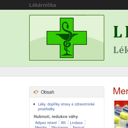
Lékárnička
Mer
Obsah
Léky, doplňky stravy a zdravotnické
prostředky
Hubnutí, redukce váhy
Adipex retard
Alli
Lindaxa
Meridia
Sibutramin
Xenical