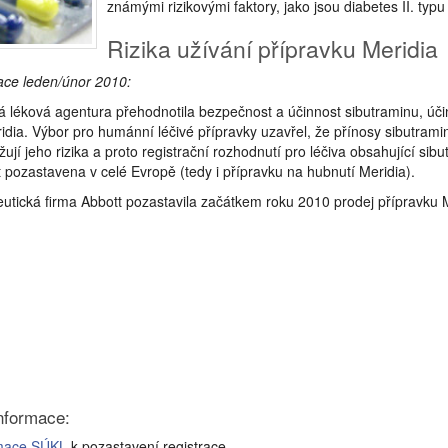
známými rizikovými faktory, jako jsou diabetes II. typ
Rizika užívání přípravku Meridia
ace leden/únor 2010:
 léková agentura přehodnotila bezpečnost a účinnost sibutraminu, úči
idia. Výbor pro humánní léčivé přípravky uzavřel, že přínosy sibutrami
ují jeho rizika a proto registrační rozhodnutí pro léčiva obsahující sibu
 pozastavena v celé Evropě (tedy i přípravku na hubnutí Meridia).
tická firma Abbott pozastavila začátkem roku 2010 prodej přípravku 
informace:
rmace SÚKL
k pozastavení registrace