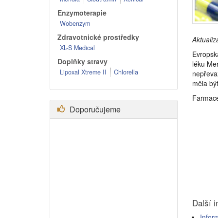
Enzymoterapie
Wobenzym
Zdravotnické prostředky
Aktualiz
XL-S Medical
Evropská
Doplňky stravy
léku Mer
Lipoxal Xtreme II
Chlorella
nepřevaž
měla být
Farmaceu
Doporučujeme
Další 
Info